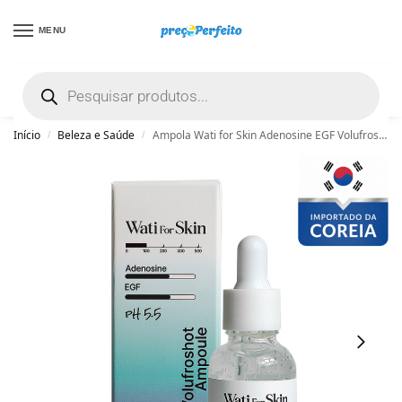
MENU
não encontrou uma boa promoção? Peça
ajuda grátis clicando aqui
Início
Beleza e Saúde
Ampola Wati for Skin Adenosine EGF Volufroshot Ampoule, 30ml
/
/