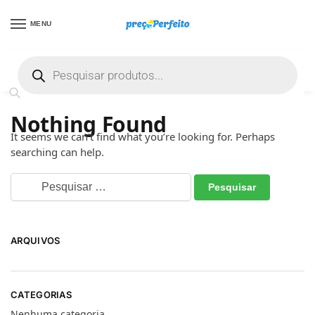
MENU
⚡ não encontrou uma boa promoção? Peça
ajuda grátis clicando aqui
⚡
Início
Gadgets
/
Nothing Found
It seems we can’t find what you’re looking for. Perhaps
searching can help.
ARQUIVOS
CATEGORIAS
Nenhuma categoria